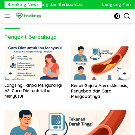
Langsung
idup Lebih Seimbang dan Berkualitas
Breaking News
Langsing Tanpa M
ke
konten
Penyakit Berbahaya
Langsing Tanpa Mengurangi
Kenali Gejala Aterosklerosis,
ASI Cara Diet untuk Ibu
Penyebab dan Cara
Menyusui
Mengobatinya