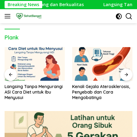
Langsung
dup Lebih Seimbang dan Berkualitas
Breaking News
Langsing Tanpa Me
ke
konten
Plank
Langsing Tanpa Mengurangi
Kenali Gejala Aterosklerosis,
ASI Cara Diet untuk Ibu
Penyebab dan Cara
Menyusui
Mengobatinya