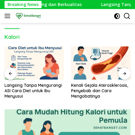
Langsung
dup Lebih Seimbang dan Berkualitas
Breaking News
Langsing Tanpa Me
ke
konten
Kalori
Langsing Tanpa Mengurangi
Kenali Gejala Aterosklerosis,
ASI Cara Diet untuk Ibu
Penyebab dan Cara
Menyusui
Mengobatinya