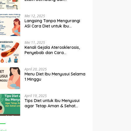
Diet untuk Ibu Menyusui
Raih Berat Ideal dengan Tips
A
Berkualitas
 Tetap Aman & Sehat
Diet Sehat yang Efektif
B
 Bayi
Mei 12, 2025
Langsing Tanpa Mengurangi
ASI Cara Diet untuk Ibu
Menyusui
Mei 11, 2025
Kenali Gejala Aterosklerosis,
Penyebab dan Cara
Mengobatinya
April 20, 2025
Menu Diet Ibu Menyusui Selama
1 Minggu
April 19, 2025
Tips Diet untuk Ibu Menyusui
agar Tetap Aman & Sehat
untuk Bayi