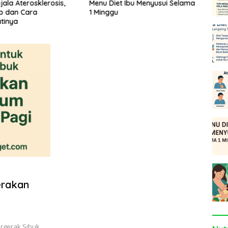
jala Aterosklerosis,
Menu Diet Ibu Menyusui Selama
Tips 
b dan Cara
1 Minggu
agar
tinya
untuk
erakan
rgerak Sibuk