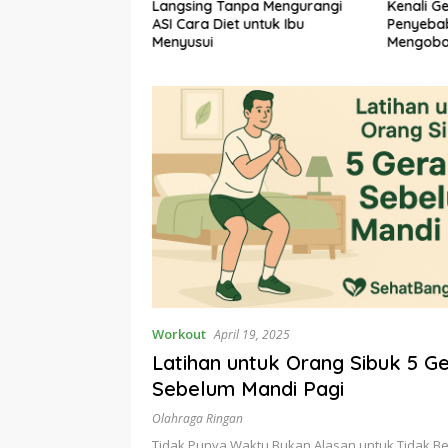
Sehat untuk Hidup
Langsing Tanpa Mengurangi
Kenali Ge
ang dan
ASI Cara Diet untuk Ibu
Penyeba
Menyusui
Mengoba
Workout
April 19, 2025
Latihan untuk Orang Sibuk 5 G
Sebelum Mandi Pagi
Olahraga Ringan
Tidak Punya Waktu Bukan Alasan untuk Tidak Be