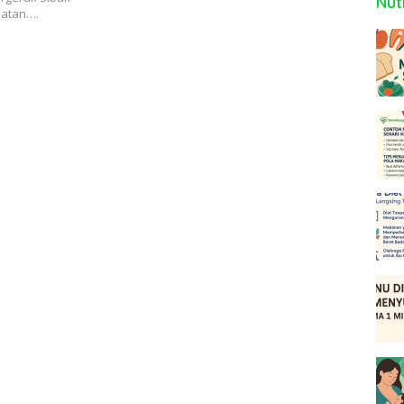
Nutr
hatan….